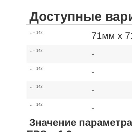
Доступные вар
L = 142:
71мм х 
L = 142:
-
L = 142:
-
L = 142:
-
L = 142:
-
Значение параметра