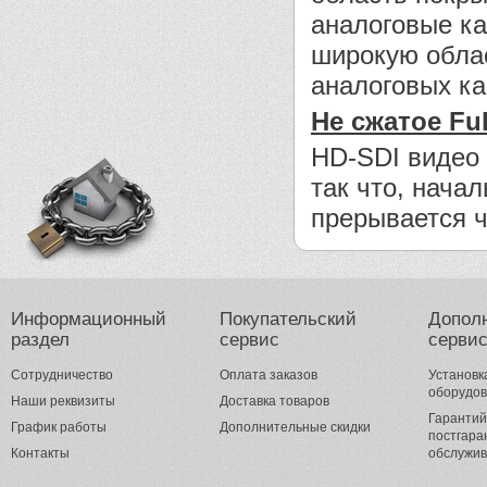
аналоговые ка
широкую облас
аналоговых к
Не сжатое Fu
HD-SDI видео 
так что, нача
прерывается ч
Информационный
Покупательский
Допол
раздел
сервис
серви
Сотрудничество
Оплата заказов
Установк
оборудо
Наши реквизиты
Доставка товаров
Гарантий
График работы
Дополнительные скидки
постгара
Контакты
обслужи