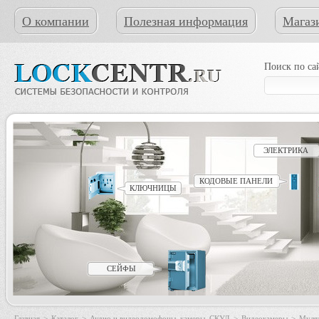
О компании
Полезная информация
Магаз
Поиск по са
ЭЛЕКТРИКА
КОДОВЫЕ ПАНЕЛИ
КЛЮЧНИЦЫ
СЕЙФЫ
Главная
>
Каталог
>
Аудио и видеодомофоны, камеры, СКУД
>
Видеокамеры
>
Муля