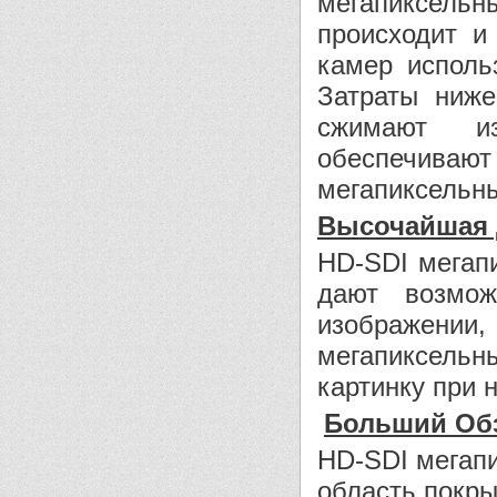
мегапиксел
происходит и
камер исполь
Затраты ниж
сжимают из
обеспечиваю
мегапиксельны
Высочайшая 
HD-SDI мегап
дают возмож
изображении,
мегапиксельн
картинку при
Больший Об
HD-SDI мегап
область покры