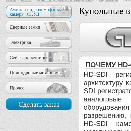
Купольные 
Аудио и видеодомофоны,
камеры, СКУД
Дверные замки
Электрика
Сейфы, ключницы
ПОЧЕМУ HD-
Цилиндровые механизмы
HD-SDI рег
архитектуру к
Прочее
SDI регистрат
аналоговые
Сделать заказ
оборудования
разрешению, 
HD-SDI кам