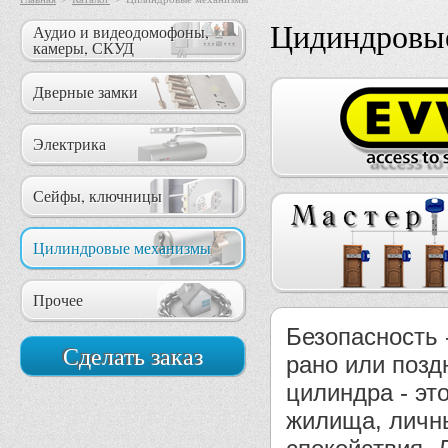
Цидиндровые
Аудио и видеодомофоны,
камеры, СКУД
Дверные замки
Электрика
Сейфы, ключницы
Цилиндровые механизмы
Прочее
Безопасность 
Сделать заказ
рано или позд
цилиндра - эт
жилища, личны