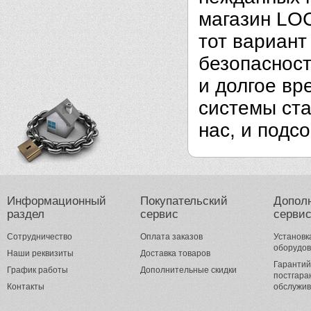
магазин
LO
тот вариан
безопасност
и долгое вр
системы ст
нас, и подс
Информационный
Покупательский
Допол
раздел
сервис
серви
Сотрудничество
Оплата заказов
Установк
оборудо
Наши реквизиты
Доставка товаров
Гарантий
График работы
Дополнительные скидки
постгара
Контакты
обслужи