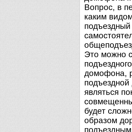
Вопрос, в п
каким видо
подъездны
самостоятел
общеподъез
Это можно с
подъездного
домофона, 
подъездной
являться по
совмещенны
будет сложн
образом дор
подъездным 