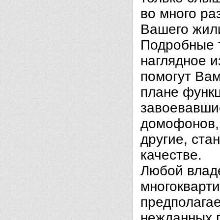
во много ра
Вашего жил
Подробные т
наглядное 
помогут Вам
плане функц
завоевавши
домофонов,
другие, ста
качестве.
Любой влад
многокварт
предполагае
нежданных п