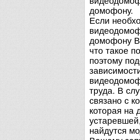
видеодомоф
домофону.
Если необх
видеодомоф
домофону Ва
что такое п
поэтому под
зависимости
видеодомофо
труда. В сл
связано с к
которая на 
устаревшей,
найдутся м