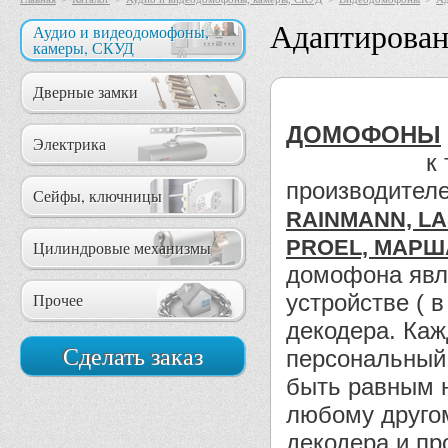
Адаптирова
Аудио и видеодомофоны,
камеры, СКУД
Дверные замки
ДОМОФОНЫ
Электрика
к таким до
произво
Сейфы, ключницы
RAINMANN, LA
PROEL, МАР
Цилиндровые механизмы
домофона явл
Прочее
устройстве ( 
декодера. Каж
Сделать заказ
персональный 
быть равным 
любому другом
декодера и п