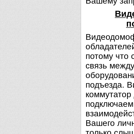
Вашему зап
Вид
п
Видеодомоф
обладателе
потому что 
связь между
оборудован
подъезда. 
коммутатор 
подключаем
взаимодейс
Вашего личн
только слыш