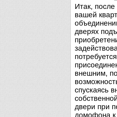
Итак, после
вашей кварт
объединени
дверях под
приобретени
задействова
потребуетс
присоединен
внешним, п
возможность
спускаясь в
собственной
двери при 
домофона к