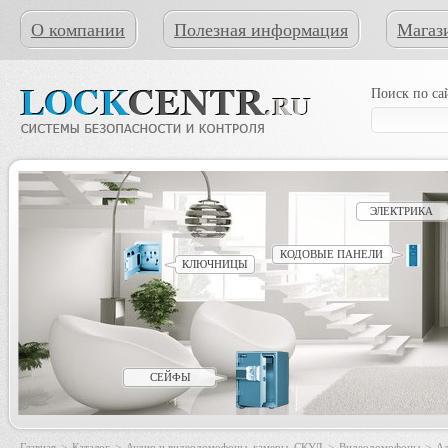
О компании
Полезная информация
Магаз
Поиск по са
ЭЛЕКТРИКА
КОДОВЫЕ ПАНЕЛИ
КЛЮЧНИЦЫ
СЕЙФЫ
Главная
>
Каталог
>
Аудио и видеодомофоны, камеры, СКУД
>
Видеодомофоны
>
Ад