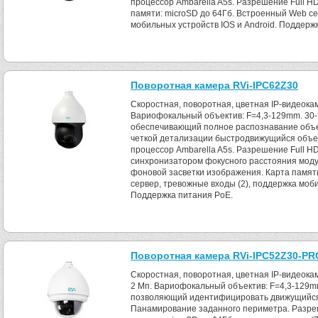
процессор Ambarella A5s. Разрешение Full HD
памяти: microSD до 64Гб. Встроенный Web се
мобильных устройств IOS и Android. Поддерж
Поворотная камера RVi-IPC62Z30
Скоростная, поворотная, цветная IP-видеока
Вариофокальный объектив: F=4,3-129mm. 30-т
обеспечивающий полное распознавание объек
четкой детализации быстродвижущийся объе
процессор Ambarella A5s. Разрешение Full HD
синхронизатором фокусного расстояния мод
фоновой засветки изображения. Карта памят
сервер, тревожные входы (2), поддержка моби
Поддержка питания PoE.
Поворотная камера RVi-IPC52Z30-PR
Скоростная, поворотная, цветная IP-видеока
2 Мп. Вариофокальный объектив: F=4,3-129mm
позволяющий идентифицировать движущийся 
Панамирование заданного периметра. Разреш