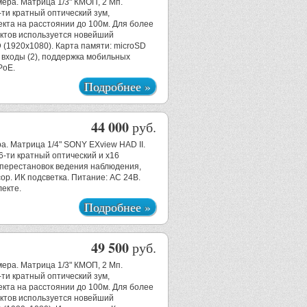
мера. Матрица 1/3" КМОП, 2 Мп.
ти кратный оптический зум,
та на расстоянии до 100м. Для более
ктов используется новейший
 (1920х1080). Карта памяти: microSD
 входы (2), поддержка мобильных
PoE.
Подробнее »
44 000
руб.
а. Матрица 1/4" SONY EXview HAD II.
-ти кратный оптический и х16
 перестановок ведения наблюдения,
ор. ИК подсветка. Питание: АС 24В.
екте.
Подробнее »
49 500
руб.
мера. Матрица 1/3" КМОП, 2 Мп.
ти кратный оптический зум,
та на расстоянии до 100м. Для более
ктов используется новейший