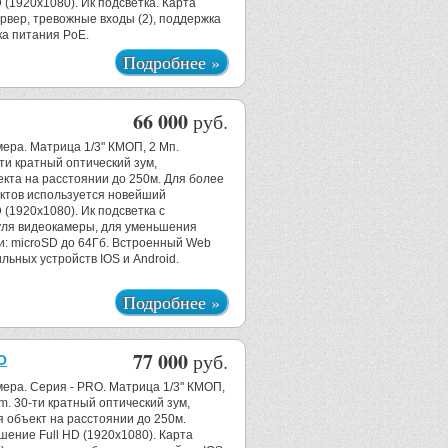
 (1920х1080). Ик подсветка. Карта
рвер, тревожные входы (2), поддержка
ка питания PoE.
Подробнее »
66 000
руб.
мера. Матрица 1/3" КМОП, 2 Мп.
и кратный оптический зум,
та на расстоянии до 250м. Для более
ктов используется новейший
 (1920х1080). Ик подсветка с
уля видеокамеры, для уменьшения
и: microSD до 64Гб. Встроенный Web
льных устройств IOS и Android.
Подробнее »
77 000
руб.
O
мера. Серия - PRO. Матрица 1/3" КМОП,
. 30-ти кратный оптический зум,
объект на расстоянии до 250м.
ение Full HD (1920х1080). Карта