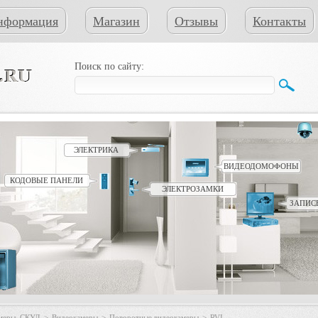
нформация
Магазин
Отзывы
Контакты
Поиск по сайту:
ЭЛЕКТРИКА
ВИДЕОДОМОФОНЫ
КОДОВЫЕ ПАНЕЛИ
ЭЛЕКТРОЗАМКИ
ЗАПИС
амеры, СКУД
>
Видеокамеры
>
Поворотные видеокамеры
>
RVI