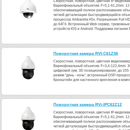
Скоростная, поворотная, цветная IP-видеока
Вариофокальный объектив: F=5,1-61,2mm. 12-
обеспечивающий полное распознавание объек
четкой детализации быстродвижущийся объе
процессор Ambarella A5s. Разрешение Full HD
до 64Гб. Встроенный Web сервер, тревожные
устройств IOS и Android. Поддержка питания 
Поворотная камера RVI-C61Z36
Скоростная, поворотная, цветная видеокамер
Вариофокальный объектив: F=3,4-122,4mm. 36
цифровой зум. 3D позиционирование, до 255
режим "день - ночь", встроенный DSP-процесс
Кронштейн для настенного крепления в компл
Поворотная камера RVi-IPC62Z12
Скоростная, поворотная, цветная IP-видеока
Вариофокальный объектив: F=5,1-61,2mm. 12-
обеспечивающий полное распознавание объек
четкой детализации быстродвижущийся объе