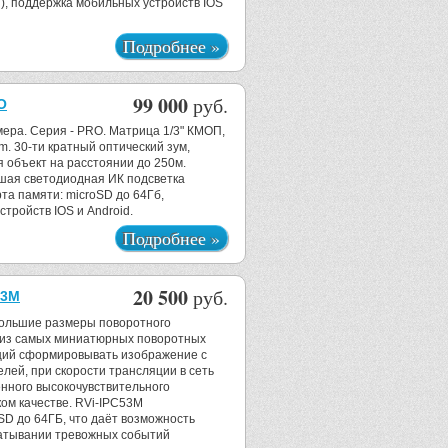
7), поддержка мобильных устройств IOS
Подробнее »
99 000
руб.
O
мера. Серия - PRO. Матрица 1/3" КМОП,
. 30-ти кратный оптический зум,
объект на расстоянии до 250м.
шая светодиодная ИК подсветка
та памяти: microSD до 64Гб,
тройств IOS и Android.
Подробнее »
20 500
руб.
53M
большие размеры поворотного
з из самых миниатюрных поворотных
ющий сформировывать изображение с
ей, при скорости трансляции в сеть
оенного высокочувствительного
ком качестве. RVi-IPC53M
SD до 64ГБ, что даёт возможность
батывании тревожных событий