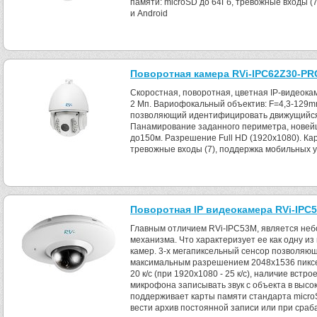
памяти: microSD до 64Гб, тревожные входы (
и Android
Поворотная камера RVi-IPC62Z30-PR
Скоростная, поворотная, цветная IP-видеока
2 Мп. Вариофокальный объектив: F=4,3-129mm
позволяющий идентифицировать движущийся 
Панамирование заданного периметра, новей
до150м. Разрешение Full HD (1920х1080). Кар
тревожные входы (7), поддержка мобильных ус
Поворотная IP видеокамера RVi-IPC
Главным отличием RVi-IPC53M, является не
механизма. Что характеризует ее как одну и
камер. 3-х мегапиксельный сенсор позволя
максимальным разрешением 2048x1536 пиксел
20 к/с (при 1920х1080 - 25 к/с), наличие встр
микрофона записывать звук с объекта в высо
поддерживает карты памяти стандарта micro
вести архив постоянной записи или при сра