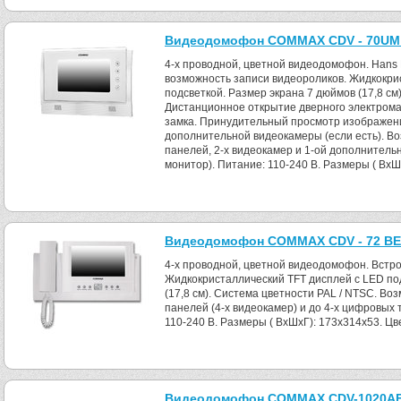
Видеодомофон COMMAX CDV - 70UM 
4-x проводной, цветной видеодомофон. Hans F
возможность записи видеороликов. Жидкокри
подсветкой. Размер экрана 7 дюймов (17,8 см
Дистанционное открытие дверного электрома
замка. Принудительный просмотр изображен
дополнительной видеокамеры (если есть). В
панелей, 2-х видеокамер и 1-ой дополнительно
монитор). Питание: 110-240 B. Размеры ( ВхШ
Видеодомофон COMMAX CDV - 72 BE
4-x проводной, цветной видеодомофон. Встро
Жидкокристаллический TFT дисплей с LED под
(17,8 см). Система цветности PAL / NTSC. В
панелей (4-х видеокамер) и до 4-х цифровых
110-240 B. Размеры ( ВхШхГ): 173x314x53. Цв
Видеодомофон COMMAX CDV-1020AЕ 