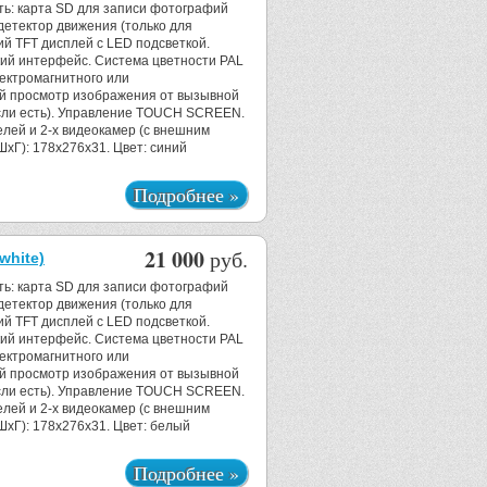
ть: карта SD для записи фотографий
детектор движения (только для
ий TFT дисплей с LED подсветкой.
ский интерфейс. Система цветности PAL
ектромагнитного или
ый просмотр изображения от вызывной
сли есть). Управление TOUCH SCREEN.
лей и 2-х видеокамер (с внешним
ШхГ): 178х276x31. Цвет: синий
Подробнее »
21 000
руб.
hite)
ть: карта SD для записи фотографий
детектор движения (только для
ий TFT дисплей с LED подсветкой.
ский интерфейс. Система цветности PAL
ектромагнитного или
ый просмотр изображения от вызывной
сли есть). Управление TOUCH SCREEN.
лей и 2-х видеокамер (с внешним
ШхГ): 178х276x31. Цвет: белый
Подробнее »