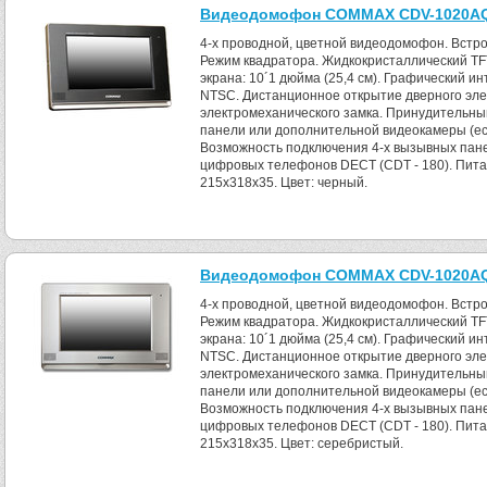
Видеодомофон COMMAX CDV-1020AQ 
4-x проводной, цветной видеодомофон. Встро
Режим квадратора. Жидкокристаллический TF
экрана: 10´1 дюйма (25,4 см). Графический и
NTSC. Дистанционное открытие дверного эле
электромеханического замка. Принудительн
панели или дополнительной видеокамеры (е
Возможность подключения 4-х вызывных панел
цифровых телефонов DECT (CDT - 180). Питан
215x318x35. Цвет: черный.
Видеодомофон COMMAX CDV-1020AQ (
4-x проводной, цветной видеодомофон. Встро
Режим квадратора. Жидкокристаллический TF
экрана: 10´1 дюйма (25,4 см). Графический и
NTSC. Дистанционное открытие дверного эле
электромеханического замка. Принудительн
панели или дополнительной видеокамеры (е
Возможность подключения 4-х вызывных панел
цифровых телефонов DECT (CDT - 180). Питан
215x318x35. Цвет: серебристый.