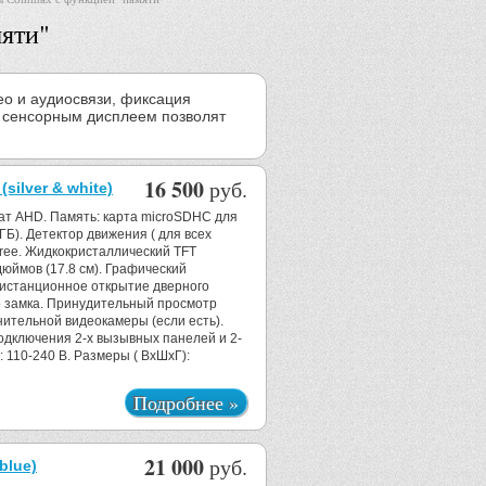
яти"
о и аудиосвязи, фиксация
 сенсорным дисплеем позволят
16 500
руб.
lver & white)
ат AHD. Память: карта microSDHC для
Б). Детектор движения ( для всех
ree. Жидкокристаллический TFT
дюймов (17.8 см). Графический
Дистанционное открытие дверного
о замка. Принудительный просмотр
ительной видеокамеры (если есть).
ключения 2-х вызывных панелей и 2-
 110-240 B. Размеры ( ВхШхГ):
Подробнее »
21 000
руб.
lue)