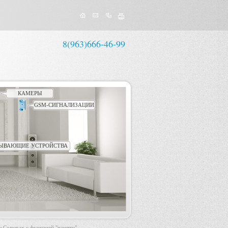
8(963)666-46-99
КАМЕРЫ
GSM-СИГНАЛИЗАЦИИ
ЫВАЮЩИЕ УСТРОЙСТВА
 Commax с функцией "памяти"