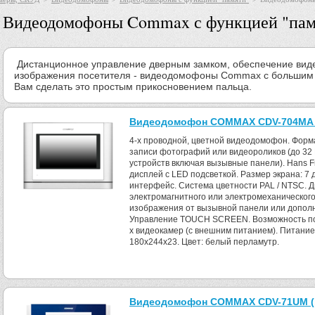
Видеодомофоны Commax с функцией "пам
Дистанционное управление дверным замком, обеспечение виде
изображения посетителя - видеодомофоны Commax с большим
Вам сделать это простым прикосновением пальца.
Видеодомофон COMMAX CDV-704МА (si
4-x проводной, цветной видеодомофон. Форм
записи фотографий или видеороликов (до 32 Г
устройств включая вызывные панели). Hans F
дисплей с LED подсветкой. Размер экрана: 7 
интерфейс. Система цветности PAL / NTSC. 
электромагнитного или электромеханическог
изображения от вызывной панели или дополн
Управление TOUCH SCREEN. Возможность под
х видеокамер (с внешним питанием). Питание:
180х244x23. Цвет: белый перламутр.
Видеодомофон COMMAX CDV-71UM (b