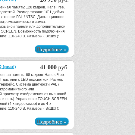
енная память: 128 кадров. Hans Free.
светкой. Размер экрана: 10´1 дюйма
цветности PAL / NTSC. Дистанционное
ектромеханического замка.
ызывной панели или дополнительной
H SCREEN. Возможность подключения
ние: 110-240 B. Размеры ( ВхШхГ):
Подробнее »
41 000
руб.
(pearl)
енная память: 68 кадров. Hands Free.
T дисплей с LED подсветкой. Размер
нтерфейс. Система цветности PAL /
ктромагнитного или
ый просмотр изображения от вызывной
сли есть). Управление TOUCH SCREEN.
ей (4-х видеокамер) и до 4-х
ие: 110-240 B. Размеры ( ВхШхГ):
Подробнее »