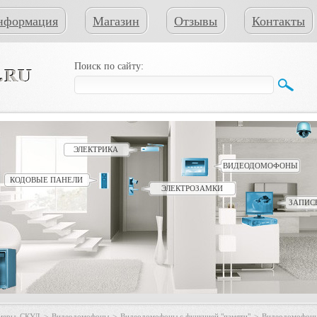
нформация
Магазин
Отзывы
Контакты
Поиск по сайту:
ЭЛЕКТРИКА
ВИДЕОДОМОФОНЫ
КОДОВЫЕ ПАНЕЛИ
ЭЛЕКТРОЗАМКИ
ЗАПИС
амеры, СКУД
>
Видеодомофоны
>
Видеодомофоны с функцией "памяти"
>
Видеодомофоны