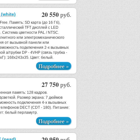
20 550
руб.
(white)
ree. Память: SD карта (до 16 Гб),
сталлический TFT дисплей с LED
). Система цветности PAL / NTSC.
гнитного или электромеханического
ия от вызывной панели или
озможность подключения 2-х вызывных
й а/трубки DP - 4VHP (связь трубка -
хГ): 168x243x35. Цвет: белый.
Подробнее »
27 750
руб.
енная память: 128 кадров.
светкой. Размер экрана: 7 дюймов
озможность подключения 4-х вызывных
 телефонов DECT (CDT - 180). Питание:
ет: белый перламутр.
Подробнее »
20 950
руб.
(pearl)