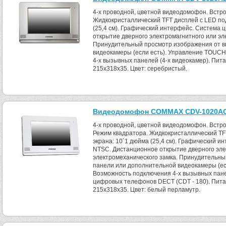
4-x проводной, цветной видеодомофон. Встро
Жидкокристаллический TFT дисплей с LED под
(25,4 см). Графический интерфейс. Система 
открытие дверного электромагнитного или эл
Принудительный просмотр изображения от в
видеокамеры (если есть). Управление TOUC
4-х вызывных панелей (4-х видеокамер). Пита
215x318x35. Цвет: серебристый.
Видеодомофон COMMAX CDV-1020AQ 
4-x проводной, цветной видеодомофон. Встро
Режим квадратора. Жидкокристаллический TF
экрана: 10´1 дюйма (25,4 см). Графический и
NTSC. Дистанционное открытие дверного эле
электромеханического замка. Принудительн
панели или дополнительной видеокамеры (е
Возможность подключения 4-х вызывных панел
цифровых телефонов DECT (CDT - 180). Питан
215x318x35. Цвет: белый перламутр.