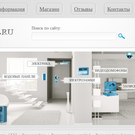
нформация
Магазин
Отзывы
Контакты
Поиск по сайту:
ЭЛЕКТРИКА
ВИДЕОДОМОФОНЫ
КОДОВЫЕ ПАНЕЛИ
ЭЛЕКТРОЗАМКИ
ЗАПИС
амеры, СКУД
>
Видеодомофоны
>
Видеодомофоны с трубкой
>
Видеодомофоны Samsung