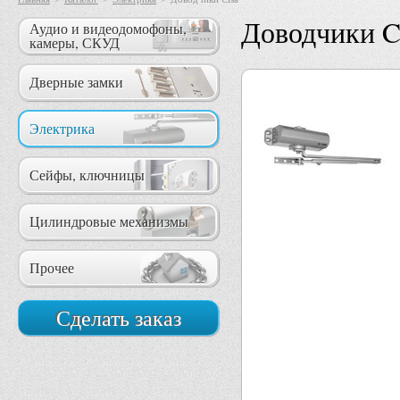
Доводчики C
Аудио и видеодомофоны,
камеры, СКУД
Дверные замки
Электрика
Сейфы, ключницы
Цилиндровые механизмы
Прочее
Сделать заказ