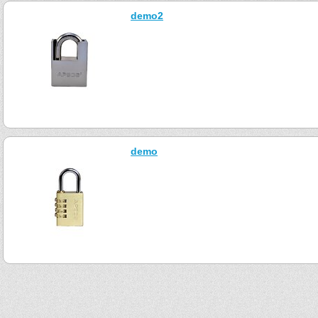
demo2
demo