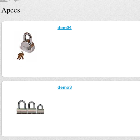
Apecs
dem04
demo3