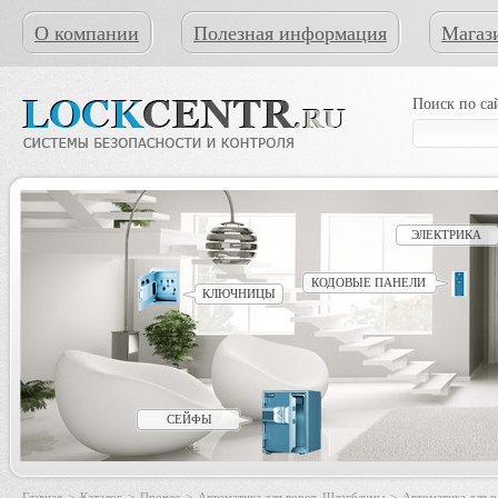
О компании
Полезная информация
Магаз
Поиск по са
ЭЛЕКТРИКА
КОДОВЫЕ ПАНЕЛИ
КЛЮЧНИЦЫ
СЕЙФЫ
Главная
>
Каталог
>
Прочее
>
Автоматика для ворот. Шлагбаумы
>
Автоматика для 