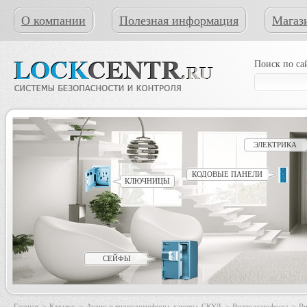
О компании
Полезная информация
Магаз
Поиск по са
ЭЛЕКТРИКА
КОДОВЫЕ ПАНЕЛИ
КЛЮЧНИЦЫ
СЕЙФЫ
Главная
>
Каталог
>
Аудио и видеодомофоны, камеры, СКУД
>
Видеодомофоны
>
Ви