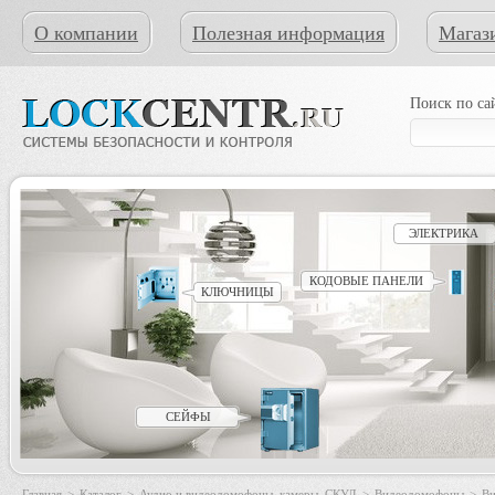
О компании
Полезная информация
Магаз
Поиск по са
ЭЛЕКТРИКА
КОДОВЫЕ ПАНЕЛИ
КЛЮЧНИЦЫ
СЕЙФЫ
Главная
>
Каталог
>
Аудио и видеодомофоны, камеры, СКУД
>
Видеодомофоны
>
Ви