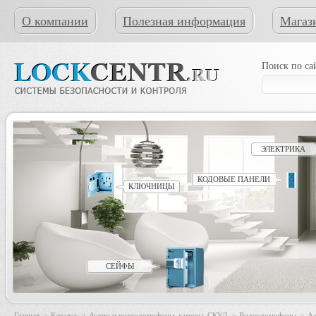
О компании
Полезная информация
Магаз
Поиск по са
ЭЛЕКТРИКА
КОДОВЫЕ ПАНЕЛИ
КЛЮЧНИЦЫ
СЕЙФЫ
Главная
>
Каталог
>
Аудио и видеодомофоны, камеры, СКУД
>
Видеодомофоны
>
Ад